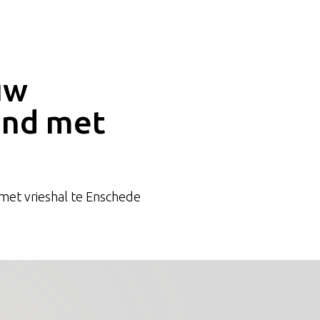
uw
and met
et vrieshal te Enschede