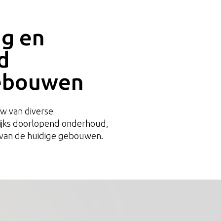
ng en
d
gebouwen
w van diverse
lijks doorlopend onderhoud,
 van de huidige gebouwen.